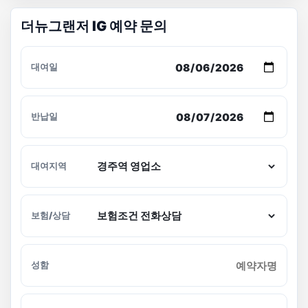
더뉴그랜저 IG 예약 문의
대여일
반납일
대여지역
보험/상담
성함