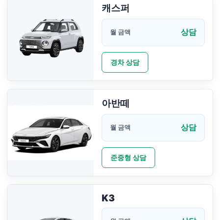
캐스퍼
상담
월 금액
경차 상담
아반떼
상담
월 금액
준중형 상담
K3