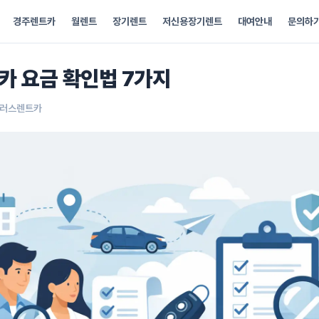
경주렌트카
월렌트
장기렌트
저신용장기렌트
대여안내
문의하
카 요금 확인법 7가지
플러스렌트카